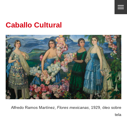
Ir
ajedrezpoliticoslp
al
Caballo Cultural
contenido
principal
Alfredo Ramos Martínez,
Flores mexicanas
, 1929, óleo sobre
tela