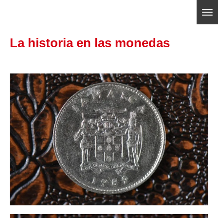
Ir
ajedrezpoliticoslp
al
La historia en las monedas
contenido
principal