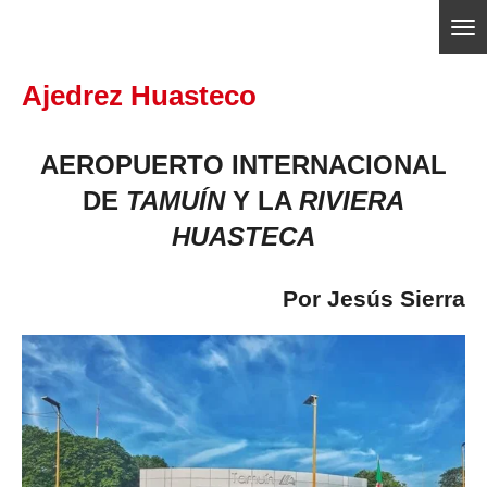
Ir
ajedrezpoliticoslp
al
Ajedrez Huasteco
contenido
principal
AEROPUERTO INTERNACIONAL
DE
TAMUÍN
Y LA
RIVIERA
HUASTECA
Por Jesús Sierra