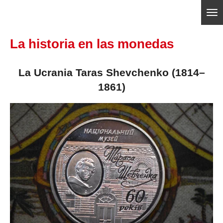
Ir
ajedrezpoliticoslp
al
La historia en las monedas
contenido
principal
La Ucrania Taras Shevchenko (1814–
1861)