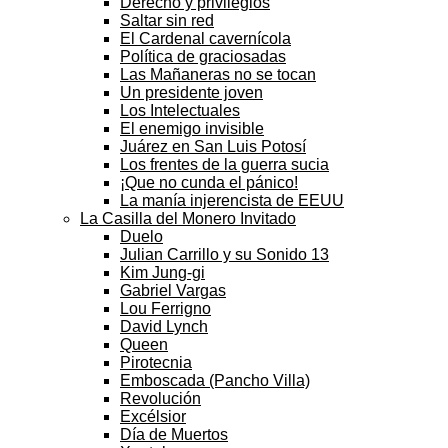
Derecho y privilegios
Saltar sin red
El Cardenal cavernícola
Política de graciosadas
Las Mañaneras no se tocan
Un presidente joven
Los Intelectuales
El enemigo invisible
Juárez en San Luis Potosí
Los frentes de la guerra sucia
¡Que no cunda el pánico!
La manía injerencista de EEUU
La Casilla del Monero Invitado
Duelo
Julian Carrillo y su Sonido 13
Kim Jung-gi
Gabriel Vargas
Lou Ferrigno
David Lynch
Queen
Pirotecnia
Emboscada (Pancho Villa)
Revolución
Excélsior
Día de Muertos