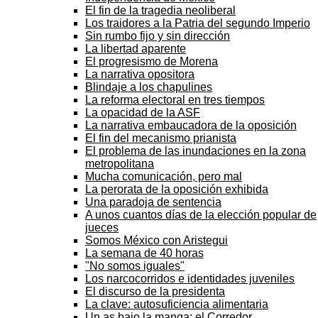
El fin de la tragedia neoliberal
Los traidores a la Patria del segundo Imperio
Sin rumbo fijo y sin dirección
La libertad aparente
El progresismo de Morena
La narrativa opositora
Blindaje a los chapulines
La reforma electoral en tres tiempos
La opacidad de la ASF
La narrativa embaucadora de la oposición
El fin del mecanismo prianista
El problema de las inundaciones en la zona
metropolitana
Mucha comunicación, pero mal
La perorata de la oposición exhibida
Una paradoja de sentencia
A unos cuantos días de la elección popular de
jueces
Somos México con Aristegui
La semana de 40 horas
"No somos iguales"
Los narcocorridos e identidades juveniles
El discurso de la presidenta
La clave: autosuficiencia alimentaria
Un as bajo la manga: el Corredor