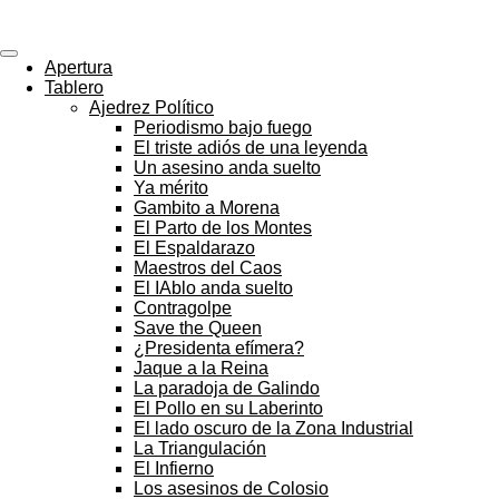
ajedrezpoliticoslp
Ir
al
contenido
Apertura
principal
Tablero
Ajedrez Político
Periodismo bajo fuego
El triste adiós de una leyenda
Un asesino anda suelto
Ya mérito
Gambito a Morena
El Parto de los Montes
El Espaldarazo
Maestros del Caos
El IAblo anda suelto
Contragolpe
Save the Queen
¿Presidenta efímera?
Jaque a la Reina
La paradoja de Galindo
El Pollo en su Laberinto
El lado oscuro de la Zona Industrial
La Triangulación
El Infierno
Los asesinos de Colosio