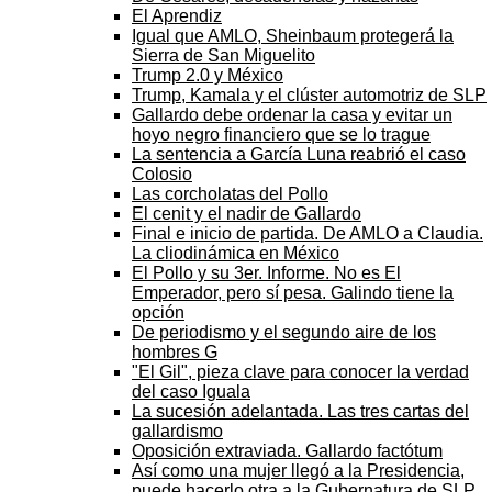
El Aprendiz
Igual que AMLO, Sheinbaum protegerá la
Sierra de San Miguelito
Trump 2.0 y México
Trump, Kamala y el clúster automotriz de SLP
Gallardo debe ordenar la casa y evitar un
hoyo negro financiero que se lo trague
La sentencia a García Luna reabrió el caso
Colosio
Las corcholatas del Pollo
El cenit y el nadir de Gallardo
Final e inicio de partida. De AMLO a Claudia.
La cliodinámica en México
El Pollo y su 3er. Informe. No es El
Emperador, pero sí pesa. Galindo tiene la
opción
De periodismo y el segundo aire de los
hombres G
"El Gil", pieza clave para conocer la verdad
del caso Iguala
La sucesión adelantada. Las tres cartas del
gallardismo
Oposición extraviada. Gallardo factótum
Así como una mujer llegó a la Presidencia,
puede hacerlo otra a la Gubernatura de SLP