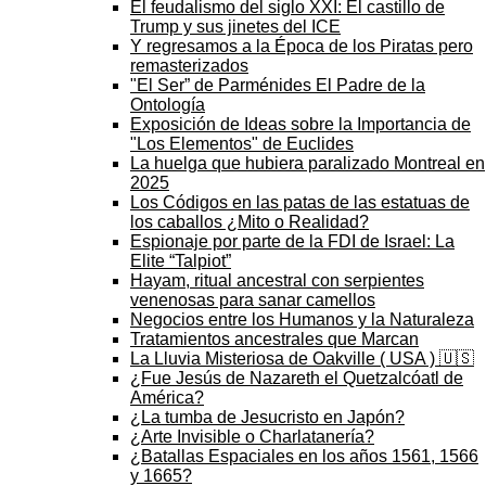
El feudalismo del siglo XXI: El castillo de
Trump y sus jinetes del ICE
Y regresamos a la Época de los Piratas pero
remasterizados
"El Ser” de Parménides El Padre de la
Ontología
Exposición de Ideas sobre la Importancia de
"Los Elementos" de Euclides
La huelga que hubiera paralizado Montreal en
2025
Los Códigos en las patas de las estatuas de
los caballos ¿Mito o Realidad?
Espionaje por parte de la FDI de Israel: La
Elite “Talpiot”
Hayam, ritual ancestral con serpientes
venenosas para sanar camellos
Negocios entre los Humanos y la Naturaleza
Tratamientos ancestrales que Marcan
La Lluvia Misteriosa de Oakville ( USA ) 🇺🇸
¿Fue Jesús de Nazareth el Quetzalcóatl de
América?
¿La tumba de Jesucristo en Japón?
¿Arte Invisible o Charlatanería?
¿Batallas Espaciales en los años 1561, 1566
y 1665?