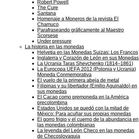
Robert Powell
The Cure
Santana
Homenaje a Moneros de la revista El
Chamuco
Parafraseando gráficamente al Maestro
Scorsese
Under pressure
La historia en las monedas
Helvetia en las Monedas Suizas: Los Francos
Inglaterra y Corazón de León en sus Monedas
La Ucrania Taras Shevchenko (1814–1861)
La Eurocopa UEFA 2012 (Polonia y Ucrania)
Moneda Conmemorativa
El vuelo de la primera abeja de metal
Filipinas y su libertador (Emilio Aguinaldo) en
sus monedas
El Cacao como premoneda en la América
precolombina
Estados Unidos se quedó con la mitad de
México: Para acuñar sus propias monedas
El gorro frigio y el cuerno de la abundancia en
las monedas colombianas
La leyenda del León Checo en las monedas
de Checoslovaquia