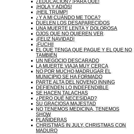
¿EDUCACIÓN? ¡PARA QUÉ!
¡HOLA Y ADIÓS!
¡HEIL TRUMP!
¿Y A MI CUÁNDO ME TOCA?
DUELEN LOS DESAPARECIDOS
UNA MUERTE LENTA Y DOLOROSA
OJOS QUE NO QUIEREN VER
¡FELIZ NAVIDAD!
¡FUCHI!
EL QUE TENGA QUE PAGUE Y EL QUE NO
TAMBIÉN
UN NEGOCIO DESCARADO
LA MUERTE VIAJA MUY CERCA
NO POR MUCHO MADRUGAR EL
MUNICIPIO SE HA FORMADO
PARTE ALTA DEL NOVENO INNING
DEFIENDEN LO INDEFENDIBLE
SE HACEN TALACHAS
¿PERO QUÉ NECESIDAD?
SU GRACIOSA MAJESTAD
NO TENEMOS MEDICINA, TENEMOS
SHOW
PLAÑIDERAS
CHRISTMAS IN JULY, CHRISTMAS CON
MADURO