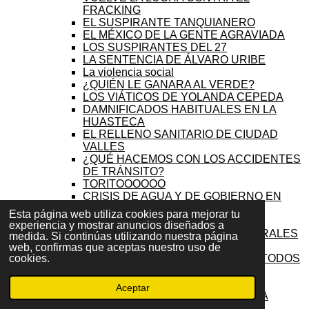
FRACKING
EL SUSPIRANTE TANQUIANERO
EL MÉXICO DE LA GENTE AGRAVIADA
LOS SUSPIRANTES DEL 27
LA SENTENCIA DE ÁLVARO URIBE
La violencia social
¿QUIÉN LE GANARA AL VERDE?
LOS VIÁTICOS DE YOLANDA CEPEDA
DAMNIFICADOS HABITUALES EN LA
HUASTECA
EL RELLENO SANITARIO DE CIUDAD
VALLES
¿QUÉ HACEMOS CON LOS ACCIDENTES
DE TRÁNSITO?
TORITOOOOOO
CRISIS DE AGUA Y DE GOBIERNO EN
VALLES
Esta página web utiliza cookies para mejorar tu
TORITO, TORITO, TORITO
experiencia y mostrar anuncios diseñados a
INSEGURIDAD Y DAÑOS COLATERALES
medida. Si continúas utilizando nuestra página
¿EL TECMOL VERDE?
web, confirmas que aceptas nuestro uso de
LA PRESIDENTA DE MORENA DE TODOS
cookies.
LOS MOLES
FRONTERA BUROCRÁTICA
Aceptar
SEMANA SANTA EN LA HUASTECA
INCENDIOS EN LA HUASTECA