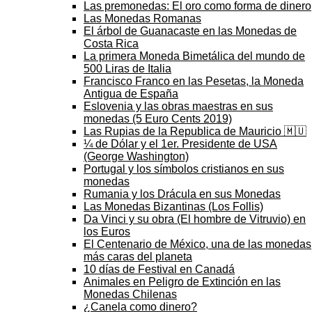
Las premonedas: El oro como forma de dinero
Las Monedas Romanas
El árbol de Guanacaste en las Monedas de
Costa Rica
La primera Moneda Bimetálica del mundo de
500 Liras de Italia
Francisco Franco en las Pesetas, la Moneda
Antigua de España
Eslovenia y las obras maestras en sus
monedas (5 Euro Cents 2019)
Las Rupias de la Republica de Mauricio 🇲🇺
¼ de Dólar y el 1er. Presidente de USA
(George Washington)
Portugal y los símbolos cristianos en sus
monedas
Rumania y los Drácula en sus Monedas
Las Monedas Bizantinas (Los Follis)
Da Vinci y su obra (El hombre de Vitruvio) en
los Euros
El Centenario de México, una de las monedas
más caras del planeta
10 días de Festival en Canadá
Animales en Peligro de Extinción en las
Monedas Chilenas
¿Canela como dinero?