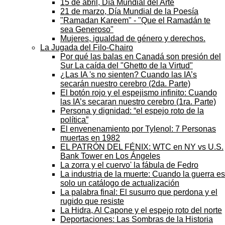
15 de abril, Día Mundial del Arte
21 de marzo, Día Mundial de la Poesía
"Ramadan Kareem" - "Que el Ramadán te
sea Generoso"
Mujeres, igualdad de género y derechos.
La Jugada del Filo-Chairo
Por qué las balas en Canadá son presión del
Sur La caída del "Ghetto de la Virtud"
¿Las IA 's no sienten? Cuando las IA’s
secarán nuestro cerebro (2da. Parte)
El botón rojo y el espejismo infinito: Cuando
las IA’s secaran nuestro cerebro (1ra. Parte)
Persona y dignidad: “el espejo roto de la
política”
El envenenamiento por Tylenol: 7 Personas
muertas en 1982
EL PATRÓN DEL FÉNIX: WTC en NY vs U.S.
Bank Tower en Los Ángeles
La zorra y el cuervo' la fábula de Fedro
La industria de la muerte: Cuando la guerra es
solo un catálogo de actualización
La palabra final: El susurro que perdona y el
rugido que resiste
La Hidra, Al Capone y el espejo roto del norte
Deportaciones: Las Sombras de la Historia