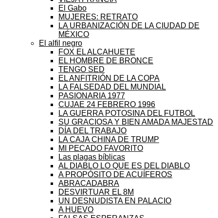
El Gabo
MUJERES: RETRATO
LA URBANIZACIÓN DE LA CIUDAD DE
MÉXICO
El alfil negro
FOX EL ALCAHUETE
EL HOMBRE DE BRONCE
TENGO SED
EL ANFITRIÓN DE LA COPA
LA FALSEDAD DEL MUNDIAL
PASIONARIA 1977
CUJAE 24 FEBRERO 1996
LA GUERRA POTOSINA DEL FUTBOL
SU GRACIOSA Y BIEN AMADA MAJESTAD
DÍA DEL TRABAJO
LA CAJA CHINA DE TRUMP
MI PECADO FAVORITO
Las plagas bíblicas
AL DIABLO LO QUE ES DEL DIABLO
A PROPÓSITO DE ACUÍFEROS
ABRACADABRA
DESVIRTUAR EL 8M
UN DESNUDISTA EN PALACIO
A HUEVO