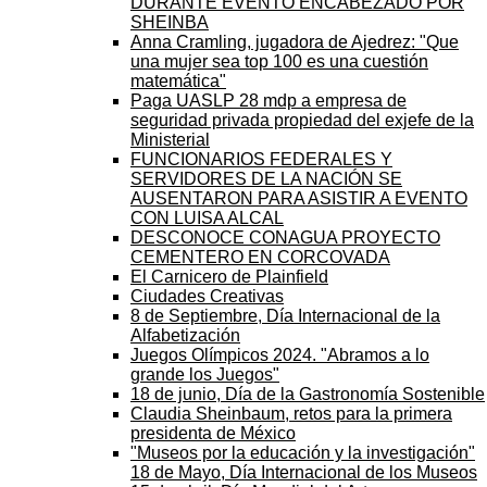
DURANTE EVENTO ENCABEZADO POR
SHEINBA
Anna Cramling, jugadora de Ajedrez: "Que
una mujer sea top 100 es una cuestión
matemática"
Paga UASLP 28 mdp a empresa de
seguridad privada propiedad del exjefe de la
Ministerial
FUNCIONARIOS FEDERALES Y
SERVIDORES DE LA NACIÓN SE
AUSENTARON PARA ASISTIR A EVENTO
CON LUISA ALCAL
DESCONOCE CONAGUA PROYECTO
CEMENTERO EN CORCOVADA
El Carnicero de Plainfield
Ciudades Creativas
8 de Septiembre, Día Internacional de la
Alfabetización
Juegos Olímpicos 2024. "Abramos a lo
grande los Juegos"
18 de junio, Día de la Gastronomía Sostenible
Claudia Sheinbaum, retos para la primera
presidenta de México
"Museos por la educación y la investigación"
18 de Mayo, Día Internacional de los Museos