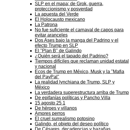
SLP en el mapa; de Grok, guerra,
proteccionismo y posverdad
La apuesta del Verde
El Holocausto mexicano
La Patrona
No fue suficiente el carnaval de capos para
evitar aranceles
Dos Ases bajo la manga del Padrino y el
efecto Trump en SLP
El "Plan B" de Galindo
¿Quién será el tapado del Padrino?
Tiempos difíciles que reclaman unidad estatal
y nacional
Ecos de Trump en México, Musk y la "Mafia
del PayPal"
La realidad lynchiana de Trump, SLP y
México
La verdadera superestructura arriba de Trump
De epifanías políticas y Pancho Villa
15 agosto 25 1
De héroes y villanos
Amores perros
El cruel surrealismo potosino
Galindo, el objeto del deseo político
De Césares, decadencias y hazañas