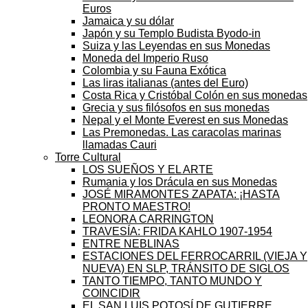
Euros
Jamaica y su dólar
Japón y su Templo Budista Byodo-in
Suiza y las Leyendas en sus Monedas
Moneda del Imperio Ruso
Colombia y su Fauna Exótica
Las liras italianas (antes del Euro)
Costa Rica y Cristóbal Colón en sus monedas
Grecia y sus filósofos en sus monedas
Nepal y el Monte Everest en sus Monedas
Las Premonedas. Las caracolas marinas
llamadas Cauri
Torre Cultural
LOS SUEÑOS Y EL ARTE
Rumania y los Drácula en sus Monedas
JOSÉ MIRAMONTES ZAPATA: ¡HASTA
PRONTO MAESTRO!
LEONORA CARRINGTON
TRAVESÍA: FRIDA KAHLO 1907-1954
ENTRE NEBLINAS
ESTACIONES DEL FERROCARRIL (VIEJA Y
NUEVA) EN SLP, TRÁNSITO DE SIGLOS
TANTO TIEMPO, TANTO MUNDO Y
COINCIDIR
EL SAN LUIS POTOSÍ DE GUTIERRE