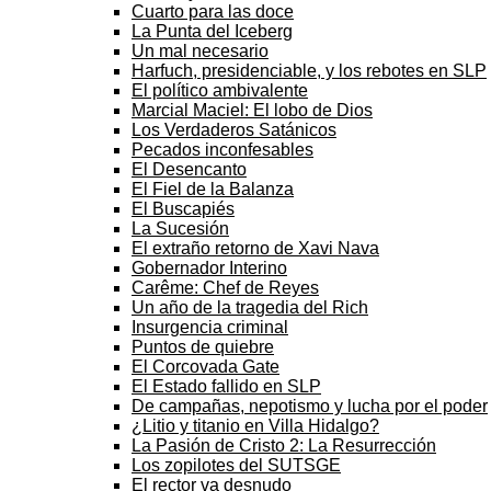
Cuarto para las doce
La Punta del Iceberg
Un mal necesario
Harfuch, presidenciable, y los rebotes en SLP
El político ambivalente
Marcial Maciel: El lobo de Dios
Los Verdaderos Satánicos
Pecados inconfesables
El Desencanto
El Fiel de la Balanza
El Buscapiés
La Sucesión
El extraño retorno de Xavi Nava
Gobernador Interino
Carême: Chef de Reyes
Un año de la tragedia del Rich
Insurgencia criminal
Puntos de quiebre
El Corcovada Gate
El Estado fallido en SLP
De campañas, nepotismo y lucha por el poder
¿Litio y titanio en Villa Hidalgo?
La Pasión de Cristo 2: La Resurrección
Los zopilotes del SUTSGE
El rector va desnudo