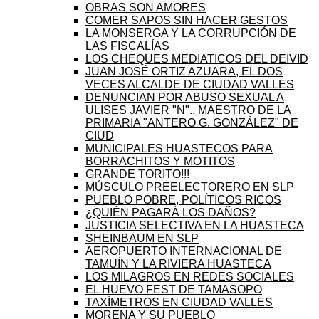
OBRAS SON AMORES
COMER SAPOS SIN HACER GESTOS
LA MONSERGA Y LA CORRUPCIÓN DE
LAS FISCALÍAS
LOS CHEQUES MEDIATICOS DEL DEIVID
JUAN JOSÉ ORTIZ AZUARA, EL DOS
VECES ALCALDE DE CIUDAD VALLES
DENUNCIAN POR ABUSO SEXUAL A
ULISES JAVIER "N"., MAESTRO DE LA
PRIMARIA "ANTERO G. GONZÁLEZ" DE
CIUD
MUNICIPALES HUASTECOS PARA
BORRACHITOS Y MOTITOS
GRANDE TORITO!!!
MÚSCULO PREELECTORERO EN SLP
PUEBLO POBRE, POLÍTICOS RICOS
¿QUIÉN PAGARÁ LOS DAÑOS?
JUSTICIA SELECTIVA EN LA HUASTECA
SHEINBAUM EN SLP
AEROPUERTO INTERNACIONAL DE
TAMUÍN Y LA RIVIERA HUASTECA
LOS MILAGROS EN REDES SOCIALES
EL HUEVO FEST DE TAMASOPO
TAXÍMETROS EN CIUDAD VALLES
MORENA Y SU PUEBLO