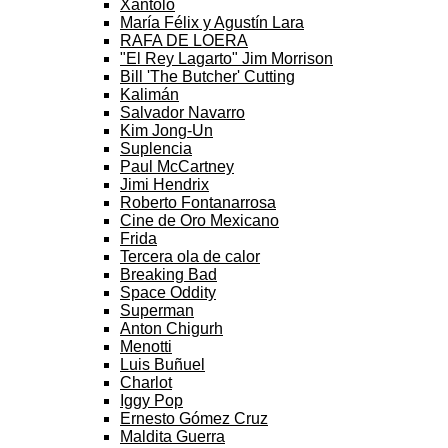
Xantolo
María Félix y Agustín Lara
RAFA DE LOERA
"El Rey Lagarto" Jim Morrison
Bill 'The Butcher' Cutting
Kalimán
Salvador Navarro
Kim Jong-Un
Suplencia
Paul McCartney
Jimi Hendrix
Roberto Fontanarrosa
Cine de Oro Mexicano
Frida
Tercera ola de calor
Breaking Bad
Space Oddity
Superman
Anton Chigurh
Menotti
Luis Buñuel
Charlot
Iggy Pop
Ernesto Gómez Cruz
Maldita Guerra