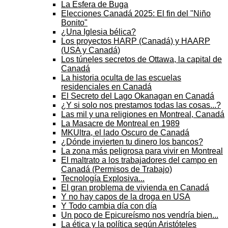
La Esfera de Buga
Elecciones Canadá 2025: El fin del "Niño
Bonito"
¿Una Iglesia bélica?
Los proyectos HARP (Canadá) y HAARP
(USA y Canadá)
Los túneles secretos de Ottawa, la capital de
Canadá
La historia oculta de las escuelas
residenciales en Canadá
El Secreto del Lago Okanagan en Canadá
¿Y si solo nos prestamos todas las cosas...?
Las mil y una religiones en Montreal, Canadá
La Masacre de Montreal en 1989
MKUltra, el lado Oscuro de Canadá
¿Dónde invierten tu dinero los bancos?
La zona más peligrosa para vivir en Montreal
El maltrato a los trabajadores del campo en
Canadá (Permisos de Trabajo)
Tecnología Explosiva...
El gran problema de vivienda en Canadá
Y no hay capos de la droga en USA
Y Todo cambia día con día
Un poco de Epicureísmo nos vendría bien...
La ética y la política según Aristóteles