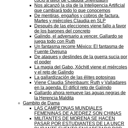
coció a favor de Claudia Sheinbaum
Nos alcanzó la ola de la Inteligencia Artificial
que cambiará todo lo que conocemos
De mentiras, engaños y cobros de factura.
Martes y miércoles Claudia en SLP
Después de las elecciones viene fallo a favor
de los barones del concreto
Galindo, el adversario a vencer. Gallardo se
juega todo con Ruth
Un fantasma recorre México: El fantasma de
Fuente Ovejuna
De ataques y deslindes de la guerra sucia por
el poder
La magia del Gabo, Xóchitl viene el miércoles
y el reto de Galindo
La gallardización de las élites potosinas
Viene Claudia Sheinbaum: Ruth y Valladares
en la agenda. El difícil reto de Galindo
Gallardo ahora remueve las aguas negras de
la Herencia Maldita
Gambito de Dama
LAS CAMPEONAS MUNDIALES
FEMENINAS DE AJEDREZ SON CHINAS
MILITANTES DE MORENA SE HACEN
PASAR POR ESTUDIANTES DE LA UNCR