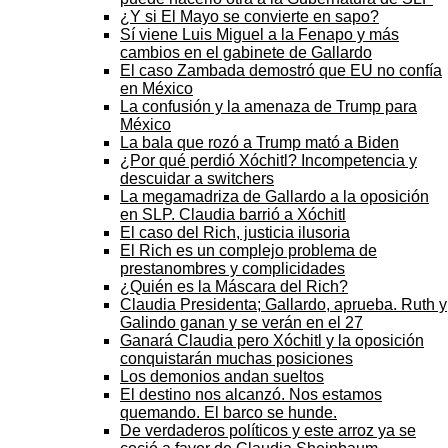
¿Y si El Mayo se convierte en sapo?
Sí viene Luis Miguel a la Fenapo y más
cambios en el gabinete de Gallardo
El caso Zambada demostró que EU no confía
en México
La confusión y la amenaza de Trump para
México
La bala que rozó a Trump mató a Biden
¿Por qué perdió Xóchitl? Incompetencia y
descuidar a switchers
La megamadriza de Gallardo a la oposición
en SLP. Claudia barrió a Xóchitl
El caso del Rich, justicia ilusoria
El Rich es un complejo problema de
prestanombres y complicidades
¿Quién es la Máscara del Rich?
Claudia Presidenta; Gallardo, aprueba. Ruth y
Galindo ganan y se verán en el 27
Ganará Claudia pero Xóchitl y la oposición
conquistarán muchas posiciones
Los demonios andan sueltos
El destino nos alcanzó. Nos estamos
quemando. El barco se hunde.
De verdaderos políticos y este arroz ya se