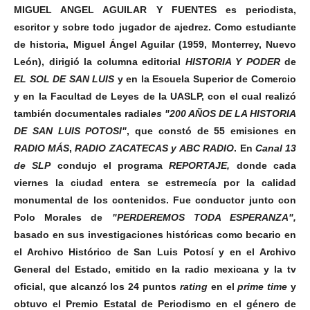
MIGUEL ANGEL AGUILAR Y FUENTES es periodista,
escritor y sobre todo jugador de ajedrez.
Como estudiante
de historia, Miguel Ángel Aguilar (1959, Monterrey, Nuevo
León), dirigió la columna editorial
HISTORIA Y PODER
de
EL SOL DE SAN LUIS
y en la Escuela Superior de Comercio
y en la Facultad de Leyes de la UASLP, con el cual realizó
también documentales radial
es "200 AÑOS DE LA HISTORIA
DE SAN LUIS POTOSI"
, que constó de 55 emisiones en
RADIO MÁS
,
RADIO ZACATECAS
y
ABC RADIO
.
En
Canal 13
de
SLP
condujo el programa
REPORTAJE,
donde cada
viernes la ciudad entera se estremecía por la calidad
monumental de los contenidos.
Fue conductor junto con
Polo Morales de
"PERDEREMOS TODA ESPERANZA",
basado en sus investigaciones históricas como becario en
el Archivo Histórico de San Luis Potosí y en el Archivo
General del Estado, emitido en la radio mexicana y la tv
oficial, que alcanzó los 24 puntos
rating
en el
prime time
y
obtuvo el Premio Estatal de Periodismo en el género de