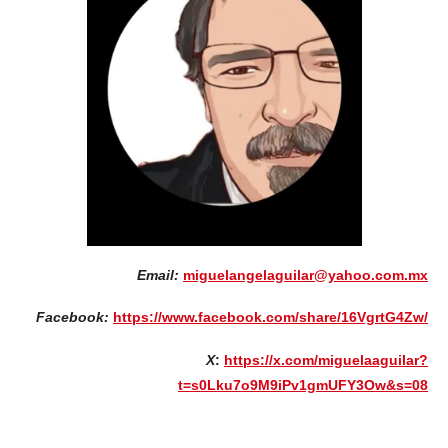
Email:
miguelangelaguilar@yahoo.com.mx
Facebook:
https://www.facebook.com/share/16VgrtG4Zw/
X
:
https://x.com/miguelaaguilar?
t=s0Lku7o9M9iPv1gmUFY3Ow&s=08