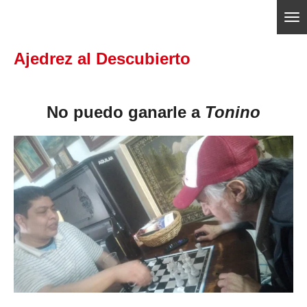
Ir
ajedrezpoliticoslp
al
Ajedrez al Descubierto
contenido
principal
No puedo ganarle a
Tonino