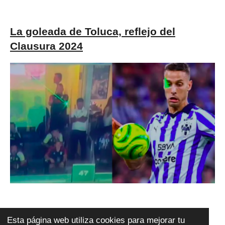
La goleada de Toluca, reflejo del
Clausura 2024
Reprobable Nahuel, pero más Tigres
Esta página web utiliza cookies para mejorar tu