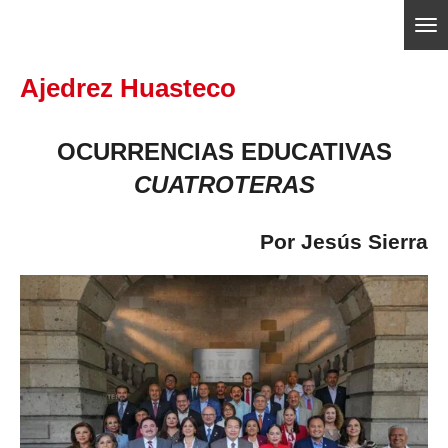
Ir
ajedrezpoliticoslp
al
Ajedrez Huasteco
contenido
principal
OCURRENCIAS EDUCATIVAS
CUATROTERAS
Por Jesús Sierra