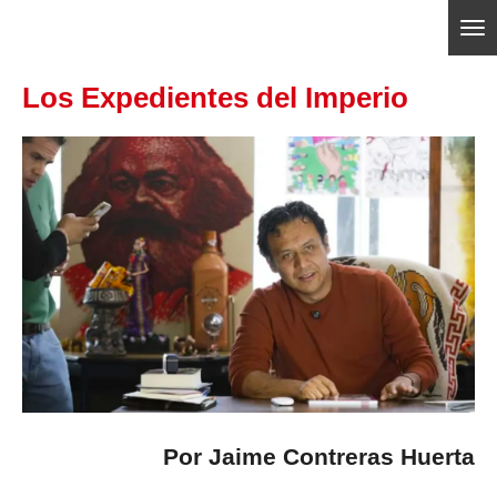
Ir
ajedrezpoliticoslp
al
Los Expedientes del Imperio
contenido
principal
Por Jaime Contreras Huerta