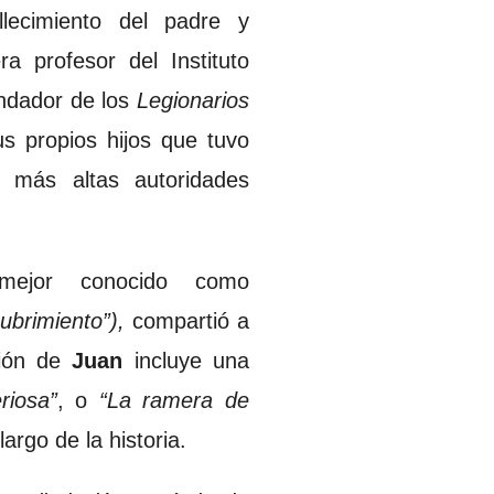
lecimiento del padre y
a profesor del Instituto
undador de los
Legionarios
s propios hijos que tuvo
 más altas autoridades
jor conocido como
ubrimiento”),
compartió a
ión de
Juan
incluye una
riosa”
, o
“La ramera de
argo de la historia.