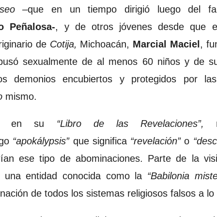
seo –
que en un tiempo dirigió luego del fal
o Peñalosa-
, y de otros jóvenes desde que er
riginario de
Cotija,
Michoacán,
Marcial Maciel
, f
busó sexualmente de al menos 60 niños y de su
os demonios encubiertos y protegidos por las
o
mismo.
ol en su
“Libro de las Revelaciones”,
me
ego
“apokálypsis”
que significa
“revelación”
o
“desc
ían ese tipo de abominaciones. Parte de la vis
e una entidad conocida como la
“Babilonia miste
nación de todos los sistemas religiosos falsos a lo l