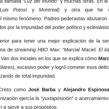
la llamada
“Luz del Mundo”
y muchas otras. En al
Luis Potosí
y
Montreal)
y otra que he v
 el mismo fenómeno: Padres pederastas abusaron
os por la impunidad del poder político y eclesiásti
terior para tener una mejor explicación de la s
rma de
streaming HBO Max: “Marcial Maciel. El lo
 Van dos iniciales en los que se explica cómo
Marc
ólares), excesivo poder y logró cometer esos delit
ozando de total impunidad.
Cristo como
José Barba
y
Alejandro Espinos
ización ejercía la
“yuxtaposición”
o acercamiento
n a servir a sus propósitos.