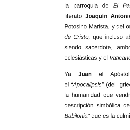
la parroquia de
El Pa
literato
Joaquín Antoni
Potosino Marista, y del o
de Cristo,
que incluso a
siendo sacerdote, amb
eclesiásticas y el
Vatican
Ya
Juan
el Apóst
el
“Apocalipsis”
(del gri
la humanidad que vendr
descripción simbólica d
Babilonia”
que es la culmi