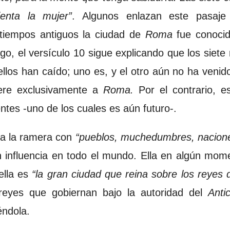
enta la mujer”
. Algunos enlazan este pasaje 
iempos antiguos la ciudad de
Roma
fue conoci
o, el versículo 10 sigue explicando que los siete
ellos han caído; uno es, y el otro aún no ha venido.
ere exclusivamente a
Roma.
Por el contrario, e
ntes -uno de los cuales es aún futuro-.
 a la ramera con
“pueblos, muchedumbres, nacione
 influencia en todo el mundo. Ella en algún mome
lla es
“la gran ciudad que reina sobre los reyes d
eyes que gobiernan bajo la autoridad del
Antic
éndola.