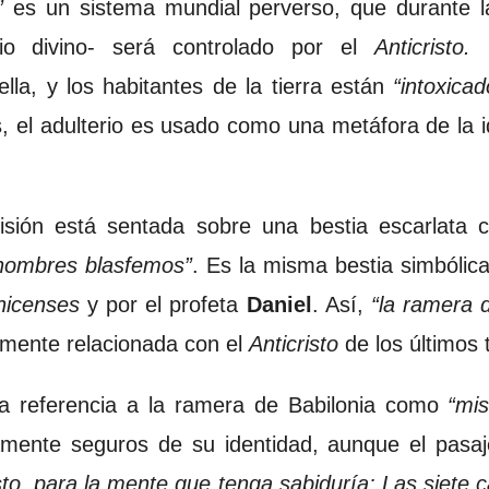
”
es un sistema mundial perverso, que durante l
cio divino- será controlado por el
Anticristo.
lla, y los habitantes de la tierra están
“intoxicad
 el adulterio es usado como una metáfora de la ido
visión está sentada sobre una bestia escarlata 
 nombres blasfemos”
. Es la misma bestia simbólica
nicenses
y por el profeta
Daniel
. Así,
“la ramera d
amente relacionada con el
Anticristo
de los últimos
 referencia a la ramera de Babilonia como
“mis
ente seguros de su identidad, aunque el pasaj
to, para la mente que tenga sabiduría: Las siete 