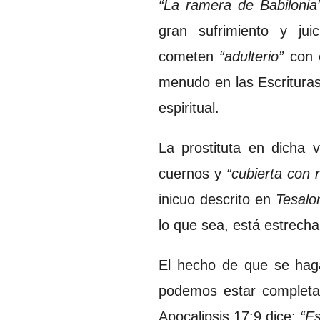
“La ramera de Babilonia
gran sufrimiento y jui
cometen
“adulterio”
con e
menudo en las Escrituras,
espiritual.
La prostituta en dicha 
cuernos y
“cubierta con
inicuo descrito en
Tesalo
lo que sea, está estrech
El hecho de que se haga
podemos estar completam
Apocalipsis 17:9 dice:
“Es