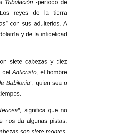
a
Tribulación
-período de
Los reyes de la tierra
os”
con sus adulterios. A
latría y de la infidelidad
con siete cabezas y diez
 del
Anticristo,
el hombre
e Babilonia”
, quien sea o
 tiempos.
teriosa”,
significa que no
e nos da algunas pistas.
cabezas son siete montes,