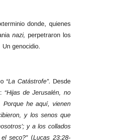
xterminio donde, quienes
ania
nazi,
perpetraron los
 Un genocidio.
mo
“La Catástrofe”.
Desde
:
“Hijas de Jerusalén, no
s. Porque he aquí, vienen
cibieron, y los senos que
sotros’; y a los collados
 el seco?”
(
Lucas 23:28-