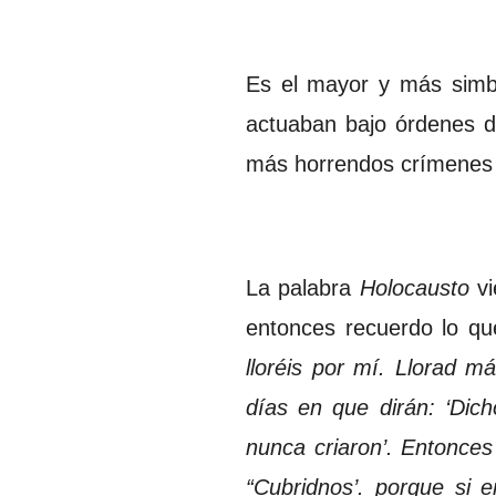
Es el mayor y más simbó
actuaban bajo órdenes de
más horrendos crímenes 
La palabra
Holocausto
v
entonces recuerdo lo que
lloréis por mí. Llorad m
días en que dirán: ‘Dich
nunca criaron’. Entonces
“Cubridnos’. porque si 