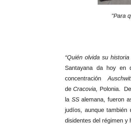
"Para q
“Quién olvida su historia
Santayana da hoy en d
concentración
Auschwi
de
Cracovia,
Polonia. De
la
SS
alemana, fueron as
judíos, aunque también d
disidentes del régimen y