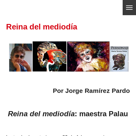
Ir
ajedrezpoliticoslp
al
Reina del mediodía
contenido
principal
Por
Jorge Ramírez Pardo
Reina del mediodía
: maestra Palau