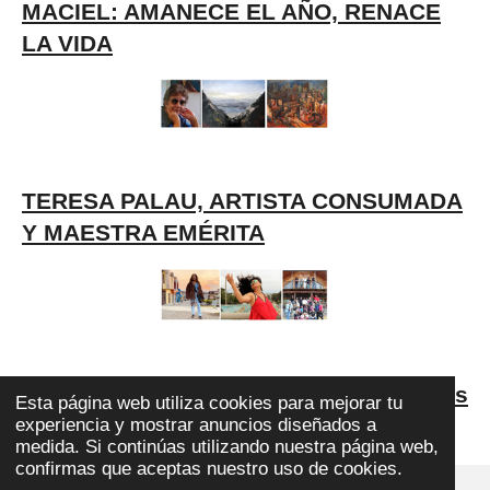
MACIEL: AMANECE EL AÑO, RENACE
LA VIDA
TERESA PALAU, ARTISTA CONSUMADA
Y MAESTRA EMÉRITA
Elpidia y los suyos: talentos y guapuras
Esta página web utiliza cookies para mejorar tu
purépechas
experiencia y mostrar anuncios diseñados a
medida. Si continúas utilizando nuestra página web,
confirmas que aceptas nuestro uso de cookies.