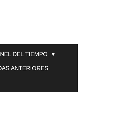
UNEL DEL TIEMPO
DAS ANTERIORES