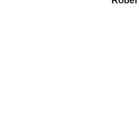
Rober