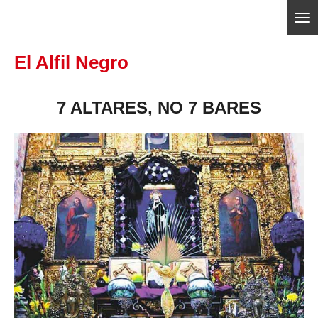
Ir
ajedrezpoliticoslp
al
El Alfil Negro
contenido
principal
7 ALTARES, NO 7 BARES