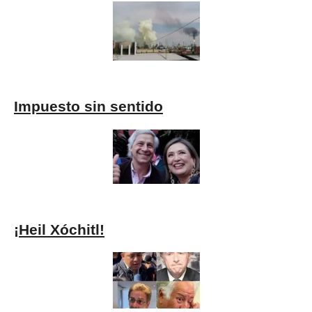
Impuesto sin sentido
¡Heil Xóchitl!