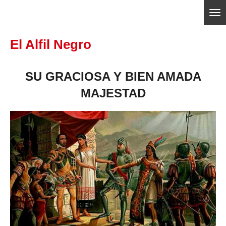
Ir
ajedrezpoliticoslp
al
El Alfil Negro
contenido
principal
SU GRACIOSA Y BIEN AMADA
MAJESTAD