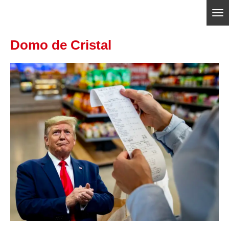
Ir
ajedrezpoliticoslp
al
Domo de Cristal
contenido
principal