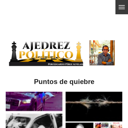
Ir
ajedrezpoliticoslp
al
contenido
principal
Puntos de quiebre