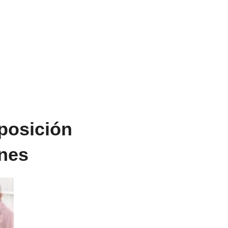
oposición
ones