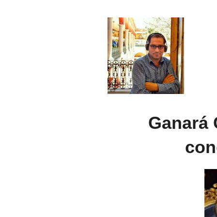
Ganará C
con