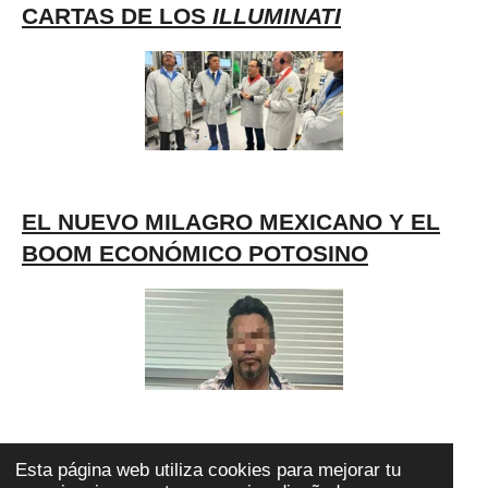
CARTAS DE LOS
ILLUMINATI
EL NUEVO MILAGRO MEXICANO Y EL
BOOM ECONÓMICO POTOSINO
LA PESCA DEL TIBURÓN, LA FENAPO,
Esta página web utiliza cookies para mejorar tu