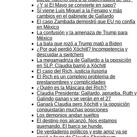
¿Y si El Mayo se convierte en sapo?
Sí viene Luis Miguel a la Fenapo y más
cambios en el gabinete de Gallardo
El caso Zambada demostró que EU no confía
en México
La confusión y la amenaza de Trump para
México
La bala que rozó a Trump mató a Biden
¿Por qué perdió Xóchitl? Incompetencia y
descuidar a switchers
La megamadriza de Gallardo a la oposición
en SLP. Claudia barrió a Xóchitl
El caso del Rich, justicia ilusoria
El Rich es un complejo problema de
prestanombres y complicidades
¿Quién es la Máscara del Rich?
Claudia Presidenta; Gallardo, aprueba. Ruth y
Galindo ganan y se verán en el 27
Ganará Claudia pero Xóchitl y la oposición
conquistarán muchas posiciones
Los demonios andan sueltos
El destino nos alcanzó. Nos estamos
quemando. El barco se hunde.
De verdaderos políticos y este arroz ya se