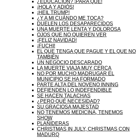
¿EDUCACIÓN? ¡PARA QUÉ!
¡HOLA Y ADIÓS!
¡HEIL TRUMP!
¿Y A MI CUÁNDO ME TOCA?
DUELEN LOS DESAPARECIDOS
UNA MUERTE LENTA Y DOLOROSA
OJOS QUE NO QUIEREN VER
¡FELIZ NAVIDAD!
¡FUCHI!
EL QUE TENGA QUE PAGUE Y EL QUE NO
TAMBIÉN
UN NEGOCIO DESCARADO
LA MUERTE VIAJA MUY CERCA
NO POR MUCHO MADRUGAR EL
MUNICIPIO SE HA FORMADO
PARTE ALTA DEL NOVENO INNING
DEFIENDEN LO INDEFENDIBLE
SE HACEN TALACHAS
¿PERO QUÉ NECESIDAD?
SU GRACIOSA MAJESTAD
NO TENEMOS MEDICINA, TENEMOS
SHOW
PLAÑIDERAS
CHRISTMAS IN JULY, CHRISTMAS CON
MADURO