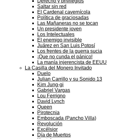
Derecho y privilegios
Saltar sin red
El Cardenal cavernícola
Política de graciosadas
Las Mañaneras no se tocan
Un presidente joven
Los Intelectuales
El enemigo invisible
Juárez en San Luis Potosí
Los frentes de la guerra sucia
¡Que no cunda el pánico!
La manía injerencista de EEUU
La Casilla del Monero Invitado
Duelo
Julian Carrillo y su Sonido 13
Kim Jung-gi
Gabriel Vargas
Lou Ferrigno
David Lynch
Queen
Pirotecnia
Emboscada (Pancho Villa)
Revolución
Excélsior
Día de Muertos