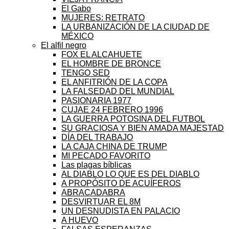
El Gabo
MUJERES: RETRATO
LA URBANIZACIÓN DE LA CIUDAD DE
MÉXICO
El alfil negro
FOX EL ALCAHUETE
EL HOMBRE DE BRONCE
TENGO SED
EL ANFITRIÓN DE LA COPA
LA FALSEDAD DEL MUNDIAL
PASIONARIA 1977
CUJAE 24 FEBRERO 1996
LA GUERRA POTOSINA DEL FUTBOL
SU GRACIOSA Y BIEN AMADA MAJESTAD
DÍA DEL TRABAJO
LA CAJA CHINA DE TRUMP
MI PECADO FAVORITO
Las plagas bíblicas
AL DIABLO LO QUE ES DEL DIABLO
A PROPÓSITO DE ACUÍFEROS
ABRACADABRA
DESVIRTUAR EL 8M
UN DESNUDISTA EN PALACIO
A HUEVO