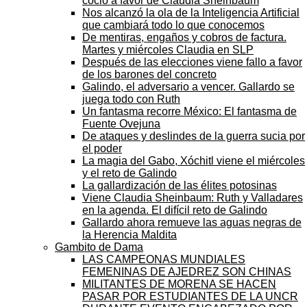
coció a favor de Claudia Sheinbaum
Nos alcanzó la ola de la Inteligencia Artificial
que cambiará todo lo que conocemos
De mentiras, engaños y cobros de factura.
Martes y miércoles Claudia en SLP
Después de las elecciones viene fallo a favor
de los barones del concreto
Galindo, el adversario a vencer. Gallardo se
juega todo con Ruth
Un fantasma recorre México: El fantasma de
Fuente Ovejuna
De ataques y deslindes de la guerra sucia por
el poder
La magia del Gabo, Xóchitl viene el miércoles
y el reto de Galindo
La gallardización de las élites potosinas
Viene Claudia Sheinbaum: Ruth y Valladares
en la agenda. El difícil reto de Galindo
Gallardo ahora remueve las aguas negras de
la Herencia Maldita
Gambito de Dama
LAS CAMPEONAS MUNDIALES
FEMENINAS DE AJEDREZ SON CHINAS
MILITANTES DE MORENA SE HACEN
PASAR POR ESTUDIANTES DE LA UNCR