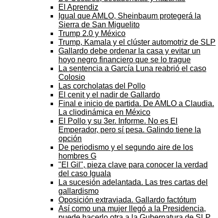
El Aprendiz
Igual que AMLO, Sheinbaum protegerá la
Sierra de San Miguelito
Trump 2.0 y México
Trump, Kamala y el clúster automotriz de SLP
Gallardo debe ordenar la casa y evitar un
hoyo negro financiero que se lo trague
La sentencia a García Luna reabrió el caso
Colosio
Las corcholatas del Pollo
El cenit y el nadir de Gallardo
Final e inicio de partida. De AMLO a Claudia.
La cliodinámica en México
El Pollo y su 3er. Informe. No es El
Emperador, pero sí pesa. Galindo tiene la
opción
De periodismo y el segundo aire de los
hombres G
"El Gil", pieza clave para conocer la verdad
del caso Iguala
La sucesión adelantada. Las tres cartas del
gallardismo
Oposición extraviada. Gallardo factótum
Así como una mujer llegó a la Presidencia,
puede hacerlo otra a la Gubernatura de SLP