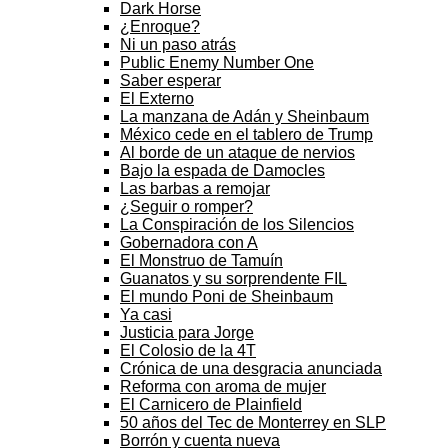
Dark Horse
¿Enroque?
Ni un paso atrás
Public Enemy Number One
Saber esperar
El Externo
La manzana de Adán y Sheinbaum
México cede en el tablero de Trump
Al borde de un ataque de nervios
Bajo la espada de Damocles
Las barbas a remojar
¿Seguir o romper?
La Conspiración de los Silencios
Gobernadora con A
El Monstruo de Tamuín
Guanatos y su sorprendente FIL
El mundo Poni de Sheinbaum
Ya casi
Justicia para Jorge
El Colosio de la 4T
Crónica de una desgracia anunciada
Reforma con aroma de mujer
El Carnicero de Plainfield
50 años del Tec de Monterrey en SLP
Borrón y cuenta nueva