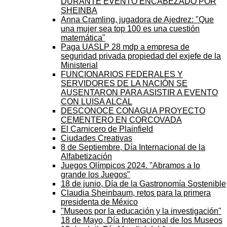
DURANTE EVENTO ENCABEZADO POR
SHEINBA
Anna Cramling, jugadora de Ajedrez: "Que
una mujer sea top 100 es una cuestión
matemática"
Paga UASLP 28 mdp a empresa de
seguridad privada propiedad del exjefe de la
Ministerial
FUNCIONARIOS FEDERALES Y
SERVIDORES DE LA NACIÓN SE
AUSENTARON PARA ASISTIR A EVENTO
CON LUISA ALCAL
DESCONOCE CONAGUA PROYECTO
CEMENTERO EN CORCOVADA
El Carnicero de Plainfield
Ciudades Creativas
8 de Septiembre, Día Internacional de la
Alfabetización
Juegos Olímpicos 2024. "Abramos a lo
grande los Juegos"
18 de junio, Día de la Gastronomía Sostenible
Claudia Sheinbaum, retos para la primera
presidenta de México
"Museos por la educación y la investigación"
18 de Mayo, Día Internacional de los Museos