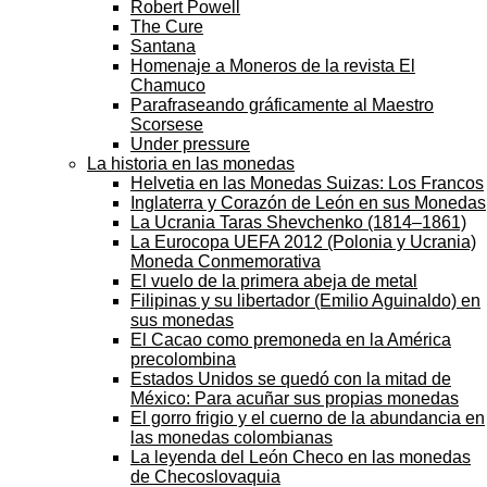
Robert Powell
The Cure
Santana
Homenaje a Moneros de la revista El
Chamuco
Parafraseando gráficamente al Maestro
Scorsese
Under pressure
La historia en las monedas
Helvetia en las Monedas Suizas: Los Francos
Inglaterra y Corazón de León en sus Monedas
La Ucrania Taras Shevchenko (1814–1861)
La Eurocopa UEFA 2012 (Polonia y Ucrania)
Moneda Conmemorativa
El vuelo de la primera abeja de metal
Filipinas y su libertador (Emilio Aguinaldo) en
sus monedas
El Cacao como premoneda en la América
precolombina
Estados Unidos se quedó con la mitad de
México: Para acuñar sus propias monedas
El gorro frigio y el cuerno de la abundancia en
las monedas colombianas
La leyenda del León Checo en las monedas
de Checoslovaquia