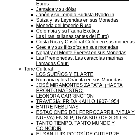
Euros
Jamaica y su dólar
Japón y su Templo Budista Byodo-in
Suiza y las Leyendas en sus Monedas
Moneda del Imperio Ruso
Colombia y su Fauna Exótica
Las liras italianas (antes del Euro)
Costa Rica y Cristóbal Colón en sus monedas
Grecia y sus filósofos en sus monedas
Nepal y el Monte Everest en sus Monedas
Las Premonedas. Las caracolas marinas
llamadas Cauri
Torre Cultural
LOS SUEÑOS Y EL ARTE
Rumania y los Drácula en sus Monedas
JOSÉ MIRAMONTES ZAPATA: ¡HASTA
PRONTO MAESTRO!
LEONORA CARRINGTON
TRAVESÍA: FRIDA KAHLO 1907-1954
ENTRE NEBLINAS
ESTACIONES DEL FERROCARRIL (VIEJA Y
NUEVA) EN SLP, TRÁNSITO DE SIGLOS
TANTO TIEMPO, TANTO MUNDO Y
COINCIDIR
EL SAN LUIS POTOSÍ DE GUTIERRE