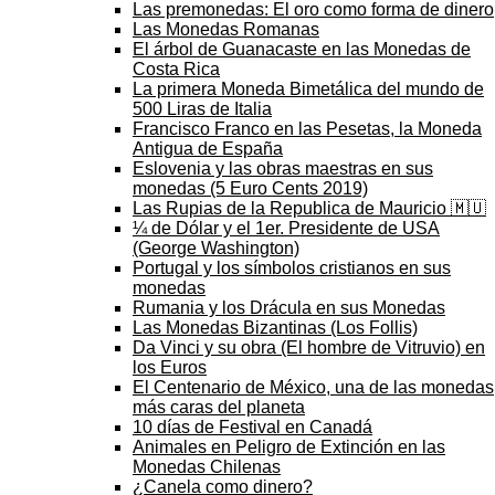
Las premonedas: El oro como forma de dinero
Las Monedas Romanas
El árbol de Guanacaste en las Monedas de
Costa Rica
La primera Moneda Bimetálica del mundo de
500 Liras de Italia
Francisco Franco en las Pesetas, la Moneda
Antigua de España
Eslovenia y las obras maestras en sus
monedas (5 Euro Cents 2019)
Las Rupias de la Republica de Mauricio 🇲🇺
¼ de Dólar y el 1er. Presidente de USA
(George Washington)
Portugal y los símbolos cristianos en sus
monedas
Rumania y los Drácula en sus Monedas
Las Monedas Bizantinas (Los Follis)
Da Vinci y su obra (El hombre de Vitruvio) en
los Euros
El Centenario de México, una de las monedas
más caras del planeta
10 días de Festival en Canadá
Animales en Peligro de Extinción en las
Monedas Chilenas
¿Canela como dinero?