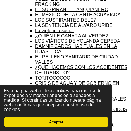
FRACKING
EL SUSPIRANTE TANQUIANERO
EL MÉXICO DE LA GENTE AGRAVIADA
LOS SUSPIRANTES DEL 27
LA SENTENCIA DE ÁLVARO URIBE
La violencia social
¿QUIÉN LE GANARA AL VERDE?
LOS VIÁTICOS DE YOLANDA CEPEDA
DAMNIFICADOS HABITUALES EN LA
HUASTECA
EL RELLENO SANITARIO DE CIUDAD
VALLES
¿QUÉ HACEMOS CON LOS ACCIDENTES
DE TRÁNSITO?
TORITOOOOOO
CRISIS DE AGUA Y DE GOBIERNO EN
VALLES
Esta página web utiliza cookies para mejorar tu
TORITO, TORITO, TORITO
experiencia y mostrar anuncios diseñados a
INSEGURIDAD Y DAÑOS COLATERALES
medida. Si continúas utilizando nuestra página
¿EL TECMOL VERDE?
web, confirmas que aceptas nuestro uso de
LA PRESIDENTA DE MORENA DE TODOS
cookies.
LOS MOLES
FRONTERA BUROCRÁTICA
Aceptar
SEMANA SANTA EN LA HUASTECA
INCENDIOS EN LA HUASTECA