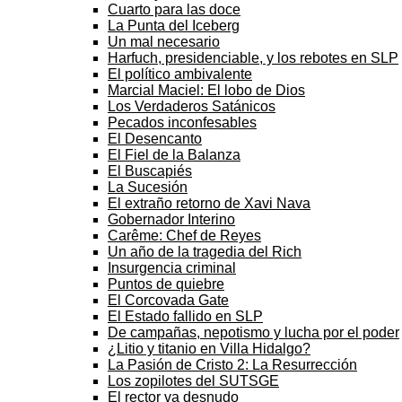
Cuarto para las doce
La Punta del Iceberg
Un mal necesario
Harfuch, presidenciable, y los rebotes en SLP
El político ambivalente
Marcial Maciel: El lobo de Dios
Los Verdaderos Satánicos
Pecados inconfesables
El Desencanto
El Fiel de la Balanza
El Buscapiés
La Sucesión
El extraño retorno de Xavi Nava
Gobernador Interino
Carême: Chef de Reyes
Un año de la tragedia del Rich
Insurgencia criminal
Puntos de quiebre
El Corcovada Gate
El Estado fallido en SLP
De campañas, nepotismo y lucha por el poder
¿Litio y titanio en Villa Hidalgo?
La Pasión de Cristo 2: La Resurrección
Los zopilotes del SUTSGE
El rector va desnudo