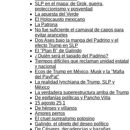
SLP en el mapa; de Grok, guerra,
proteccionismo y posverdad
La apuesta del Verde
El Holocausto mexicano
La Patrona
No fue suficiente el carnaval de capos para
evitar aranceles
Dos Ases bajo la manga del Padrino y el
efecto Trump en SLP
El "Plan B" de Galindo
¿Quién será el tapado del Padrino?
Tiempos difíciles que reclaman unidad estatal
y nacional
Ecos de Trump en México, Musk y la "Mafia
del PayPal"
La realidad lynchiana de Trump, SLP y
México
La verdadera superestructura arriba de Trump
De epifanías políticas y Pancho Villa
15 agosto 25 1
De héroes y villanos
Amores perros
El cruel surrealismo potosino
Galindo, el objeto del deseo político
De Césares, decadencias y hazañas