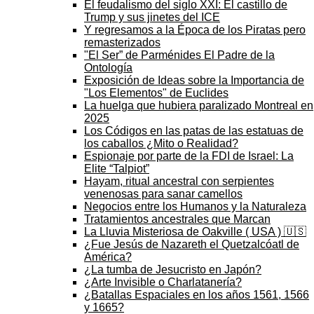
El feudalismo del siglo XXI: El castillo de
Trump y sus jinetes del ICE
Y regresamos a la Época de los Piratas pero
remasterizados
"El Ser” de Parménides El Padre de la
Ontología
Exposición de Ideas sobre la Importancia de
"Los Elementos" de Euclides
La huelga que hubiera paralizado Montreal en
2025
Los Códigos en las patas de las estatuas de
los caballos ¿Mito o Realidad?
Espionaje por parte de la FDI de Israel: La
Elite “Talpiot”
Hayam, ritual ancestral con serpientes
venenosas para sanar camellos
Negocios entre los Humanos y la Naturaleza
Tratamientos ancestrales que Marcan
La Lluvia Misteriosa de Oakville ( USA ) 🇺🇸
¿Fue Jesús de Nazareth el Quetzalcóatl de
América?
¿La tumba de Jesucristo en Japón?
¿Arte Invisible o Charlatanería?
¿Batallas Espaciales en los años 1561, 1566
y 1665?