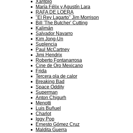
Xantolo
María Félix y Agustín Lara
RAFA DE LOERA
"El Rey Lagarto" Jim Morrison
Bill 'The Butcher' Cutting
Kalimán
Salvador Navarro
Kim Jong-Un
Suplencia
Paul McCartney
Jimi Hendrix
Roberto Fontanarrosa
Cine de Oro Mexicano
Frida
Tercera ola de calor
Breaking Bad
Space Oddity
Superman
Anton Chigurh
Menotti
Luis Buñuel
Charlot
Iggy Pop
Ernesto Gómez Cruz
Maldita Guerra