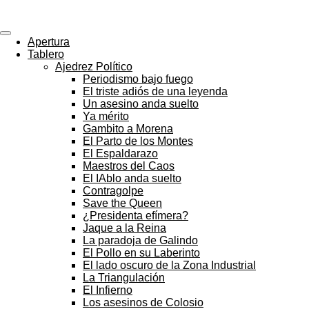
ajedrezpoliticoslp
Ir
al
contenido
Apertura
principal
Tablero
Ajedrez Político
Periodismo bajo fuego
El triste adiós de una leyenda
Un asesino anda suelto
Ya mérito
Gambito a Morena
El Parto de los Montes
El Espaldarazo
Maestros del Caos
El IAblo anda suelto
Contragolpe
Save the Queen
¿Presidenta efímera?
Jaque a la Reina
La paradoja de Galindo
El Pollo en su Laberinto
El lado oscuro de la Zona Industrial
La Triangulación
El Infierno
Los asesinos de Colosio