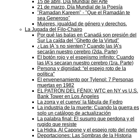
15 de abril, Día Mundial del Arte
21 de marzo, Día Mundial de la Poesía
"Ramadan Kareem" - "Que el Ramadán te
sea Generoso"
Mujeres, igualdad de género y derechos.
La Jugada del Filo-Chairo
Por qué las balas en Canadá son presión del
Sur La caída del "Ghetto de la Virtud"
¿Las IA 's no sienten? Cuando las IA’s
secarán nuestro cerebro (2da. Parte)
El botón rojo y el espejismo infinito: Cuando
las IA’s secaran nuestro cerebro (1ra. Parte)
Persona y dignidad: “el espejo roto de la
política”
El envenenamiento por Tylenol: 7 Personas
muertas en 1982
EL PATRÓN DEL FÉNIX: WTC en NY vs U.S.
Bank Tower en Los Ángeles
La zorra y el cuervo' la fábula de Fedro
La industria de la muerte: Cuando la guerra es
solo un catálogo de actualización
La palabra final: El susurro que perdona y el
rugido que resiste
La Hidra, Al Capone y el espejo roto del norte
Deportaciones: Las Sombras de la Historia