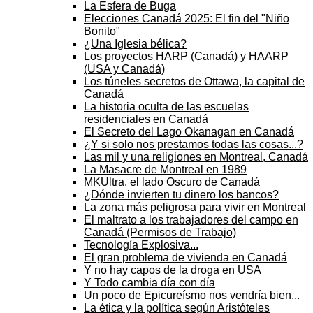
La Esfera de Buga
Elecciones Canadá 2025: El fin del "Niño
Bonito"
¿Una Iglesia bélica?
Los proyectos HARP (Canadá) y HAARP
(USA y Canadá)
Los túneles secretos de Ottawa, la capital de
Canadá
La historia oculta de las escuelas
residenciales en Canadá
El Secreto del Lago Okanagan en Canadá
¿Y si solo nos prestamos todas las cosas...?
Las mil y una religiones en Montreal, Canadá
La Masacre de Montreal en 1989
MKUltra, el lado Oscuro de Canadá
¿Dónde invierten tu dinero los bancos?
La zona más peligrosa para vivir en Montreal
El maltrato a los trabajadores del campo en
Canadá (Permisos de Trabajo)
Tecnología Explosiva...
El gran problema de vivienda en Canadá
Y no hay capos de la droga en USA
Y Todo cambia día con día
Un poco de Epicureísmo nos vendría bien...
La ética y la política según Aristóteles