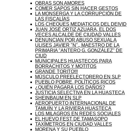
OBRAS SON AMORES
COMER SAPOS SIN HACER GESTOS
LA MONSERGA Y LA CORRUPCIÓN DE
LAS FISCALÍAS
LOS CHEQUES MEDIATICOS DEL DEIVID
JUAN JOSÉ ORTIZ AZUARA, EL DOS
VECES ALCALDE DE CIUDAD VALLES
DENUNCIAN POR ABUSO SEXUAL A
ULISES JAVIER "N"., MAESTRO DE LA
PRIMARIA "ANTERO G. GONZÁLEZ" DE
CIUD
MUNICIPALES HUASTECOS PARA
BORRACHITOS Y MOTITOS
GRANDE TORITO!!!
MÚSCULO PREELECTORERO EN SLP
PUEBLO POBRE, POLÍTICOS RICOS
¿QUIÉN PAGARÁ LOS DAÑOS?
JUSTICIA SELECTIVA EN LA HUASTECA
SHEINBAUM EN SLP
AEROPUERTO INTERNACIONAL DE
TAMUÍN Y LA RIVIERA HUASTECA
LOS MILAGROS EN REDES SOCIALES
EL HUEVO FEST DE TAMASOPO
TAXÍMETROS EN CIUDAD VALLES
MORENA Y SU PUEBLO