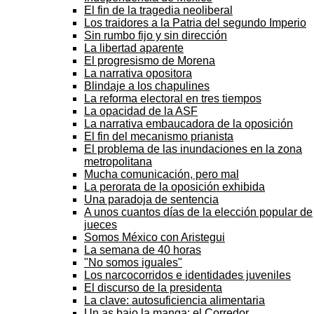
El fin de la tragedia neoliberal
Los traidores a la Patria del segundo Imperio
Sin rumbo fijo y sin dirección
La libertad aparente
El progresismo de Morena
La narrativa opositora
Blindaje a los chapulines
La reforma electoral en tres tiempos
La opacidad de la ASF
La narrativa embaucadora de la oposición
El fin del mecanismo prianista
El problema de las inundaciones en la zona
metropolitana
Mucha comunicación, pero mal
La perorata de la oposición exhibida
Una paradoja de sentencia
A unos cuantos días de la elección popular de
jueces
Somos México con Aristegui
La semana de 40 horas
"No somos iguales"
Los narcocorridos e identidades juveniles
El discurso de la presidenta
La clave: autosuficiencia alimentaria
Un as bajo la manga: el Corredor