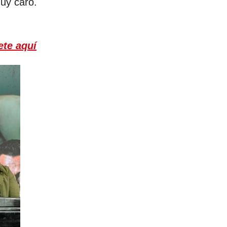
muy caro.
ete aquí