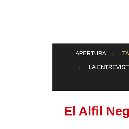
Ir
al
contenido
principal
APERTURA
T
LA ENTREVIS
El Alfil Ne