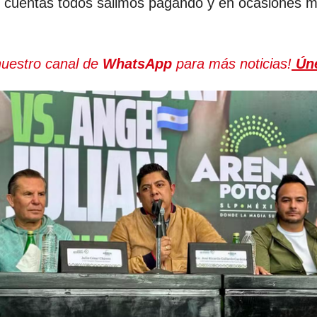
 de cuentas todos salimos pagando y en ocasiones 
nuestro canal de
WhatsApp
para más noticias!
Ún