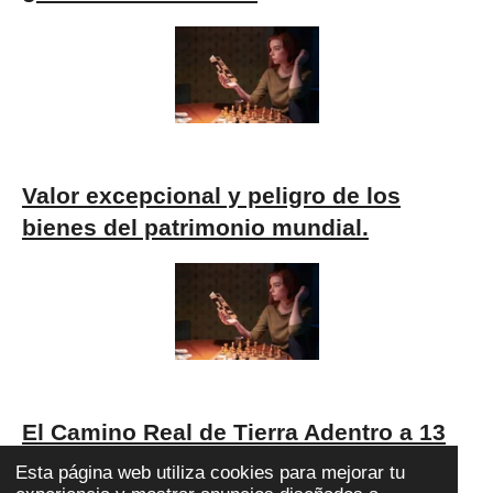
Valor excepcional y peligro de los
bienes del patrimonio mundial.
El Camino Real de Tierra Adentro a 13
años de su inscripción en la Lista del
Esta página web utiliza cookies para mejorar tu