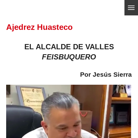
Ir
ajedrezpoliticoslp
al
Ajedrez Huasteco
contenido
principal
EL ALCALDE DE VALLES
FEISBUQUERO
Por Jesús Sierra