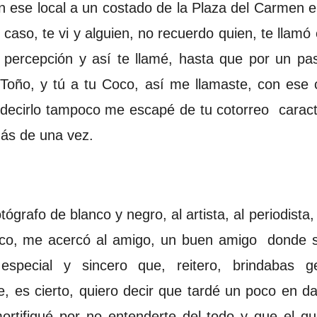
n ese local a un costado de la Plaza del Carmen en
 caso, te vi y alguien, no recuerdo quien, te llamó
percepción y así te llamé, hasta que por un pa
oño, y tú a tu Coco, así me llamaste, con ese c
decirlo tampoco me escapé de tu cotorreo caracte
más de una vez.
ógrafo de blanco y negro, al artista, al periodista,
zco, me acercó al amigo, un buen amigo donde 
especial y sincero que, reitero, brindabas 
e, es cierto, quiero decir que tardé un poco en 
rtifiqué por no entenderte del todo y que el q