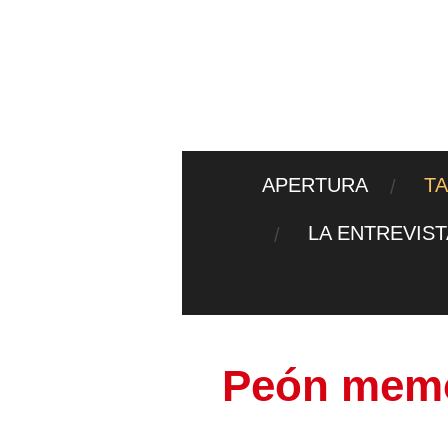
Ir
al
contenido
principal
APERTURA
T
LA ENTREVIS
Peón mem