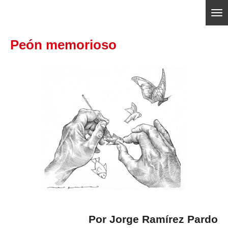
Ir
ajedrezpoliticoslp
al
Peón memorioso
contenido
principal
Por
Jorge Ramírez Pardo