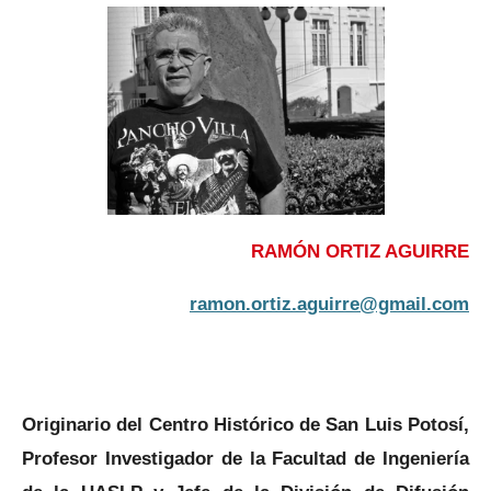
RAMÓN ORTIZ AGUIRRE
ramon.ortiz.aguirre@gmail.com
Originario del Centro Histórico de San Luis Potosí,
Profesor Investigador de la Facultad de Ingeniería