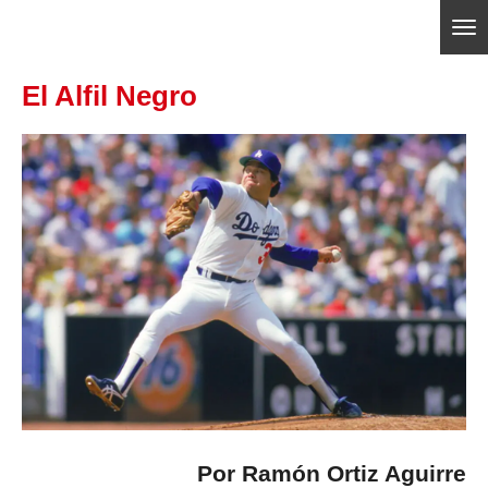
Ir
ajedrezpoliticoslp
al
El Alfil Negro
contenido
principal
Por Ramón Ortiz Aguirre