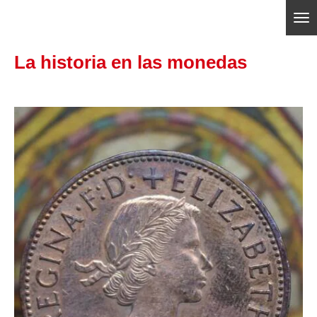
Ir
ajedrezpoliticoslp
al
La historia en las monedas
contenido
principal