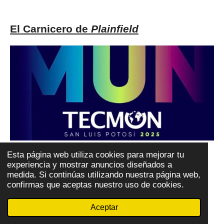
El Carnicero de
Plainfield
Esta página web utiliza cookies para mejorar tu
experiencia y mostrar anuncios diseñados a
50 años del
Tec de Monterrey
en SLP
medida. Si continúas utilizando nuestra página web,
confirmas que aceptas nuestro uso de cookies.
Aceptar