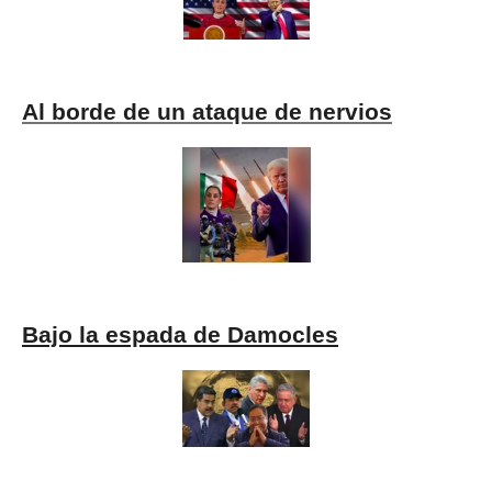
Al borde de un ataque de nervios
Bajo la espada de Damocles