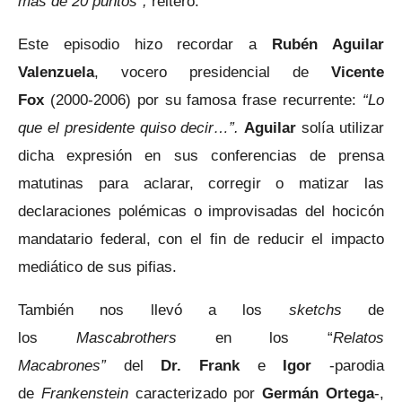
más de 20 puntos”,
reiteró.
Este episodio hizo recordar a
Rubén Aguilar
Valenzuela
, vocero presidencial de
Vicente
Fox
(2000-2006) por su famosa frase recurrente:
“Lo
que el presidente quiso decir…”.
Aguilar
solía utilizar
dicha expresión en sus conferencias de prensa
matutinas para aclarar, corregir o matizar las
declaraciones polémicas o improvisadas del hocicón
mandatario federal, con el fin de reducir el impacto
mediático de sus pifias.
También nos llevó a los
sketchs
de
los
Mascabrothers
en los “
Relatos
Macabrones”
del
Dr. Frank
e
Igor
-parodia
de
Frankenstein
caracterizado por
Germán Ortega
-,