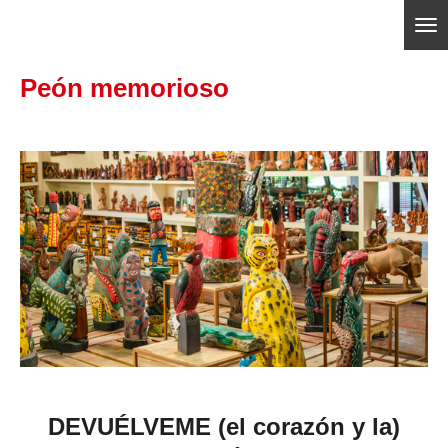
Ir
ajedrezpoliticoslp
al
Peón memorioso
contenido
principal
DEVUÉLVEME (el corazón y la)