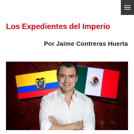
Ir
ajedrezpoliticoslp
al
Los Expedientes del Imperio
contenido
principal
Por Jaime Contreras Huerta