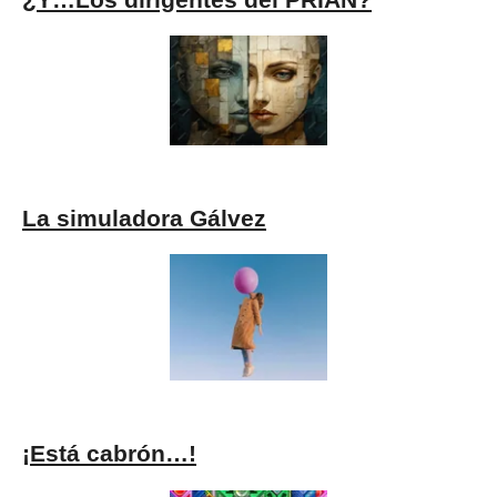
¿Y…Los dirigentes del PRIAN?
La simuladora Gálvez
¡Está cabrón…!