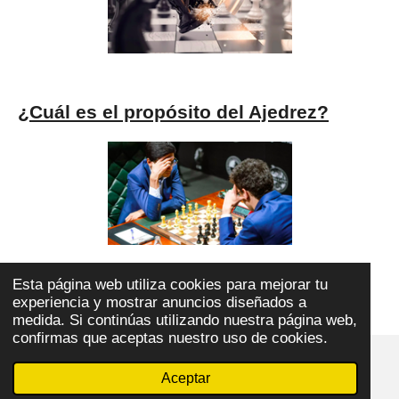
¿Cuál es el propósito del Ajedrez?
Esta página web utiliza cookies para mejorar tu
experiencia y mostrar anuncios diseñados a
Sobre el Ajedrez y sus destrezas
medida. Si continúas utilizando nuestra página web,
confirmas que aceptas nuestro uso de cookies.
© 2023 - 2026 ajedrezpoliticoslp
Aceptar
Con la tecnología de
Webador