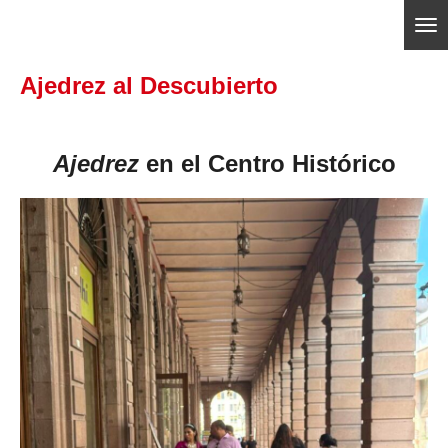
Ir
ajedrezpoliticoslp
al
Ajedrez al Descubierto
contenido
principal
Ajedrez
en el Centro Histórico