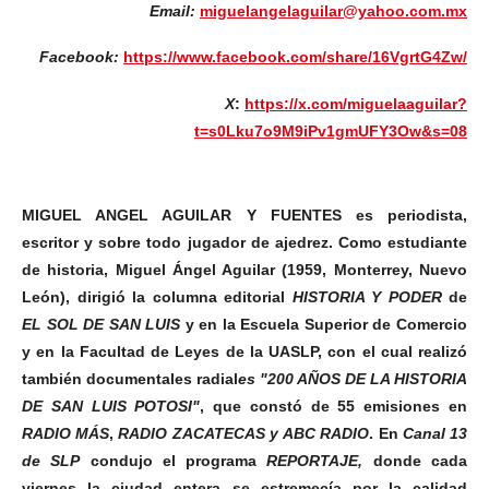
Email:
miguelangelaguilar@yahoo.com.mx
Facebook:
https://www.facebook.com/share/16VgrtG4Zw/
X
:
https://x.com/miguelaaguilar?
t=s0Lku7o9M9iPv1gmUFY3Ow&s=08
MIGUEL ANGEL AGUILAR Y FUENTES es periodista,
escritor y sobre todo jugador de ajedrez.
Como estudiante
de historia, Miguel Ángel Aguilar (1959, Monterrey, Nuevo
León), dirigió la columna editorial
HISTORIA Y PODER
de
EL SOL DE SAN LUIS
y en la Escuela Superior de Comercio
y en la Facultad de Leyes de la UASLP, con el cual realizó
también documentales radial
es "200 AÑOS DE LA HISTORIA
DE SAN LUIS POTOSI"
, que constó de 55 emisiones en
RADIO MÁS
,
RADIO ZACATECAS
y
ABC RADIO
.
En
Canal 13
de
SLP
condujo el programa
REPORTAJE,
donde cada
viernes la ciudad entera se estremecía por la calidad