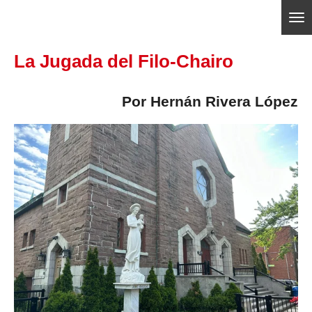
Ir
ajedrezpoliticoslp
al
La Jugada del Filo-Chairo
contenido
principal
Por Hernán Rivera López