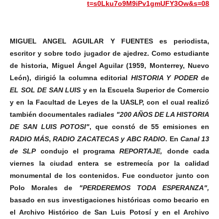
t=s0Lku7o9M9iPv1gmUFY3Ow&s=08
MIGUEL ANGEL AGUILAR Y FUENTES es periodista,
escritor y sobre todo jugador de ajedrez.
Como estudiante
de historia, Miguel Ángel Aguilar (1959, Monterrey, Nuevo
León), dirigió la columna editorial
HISTORIA Y PODER
de
EL SOL DE SAN LUIS
y en la Escuela Superior de Comercio
y en la Facultad de Leyes de la UASLP, con el cual realizó
también documentales radial
es "200 AÑOS DE LA HISTORIA
DE SAN LUIS POTOSI"
, que constó de 55 emisiones en
RADIO MÁS
,
RADIO ZACATECAS
y
ABC RADIO
.
En
Canal 13
de
SLP
condujo el programa
REPORTAJE,
donde cada
viernes la ciudad entera se estremecía por la calidad
monumental de los contenidos.
Fue conductor junto con
Polo Morales de
"PERDEREMOS TODA ESPERANZA",
basado en sus investigaciones históricas como becario en
el Archivo Histórico de San Luis Potosí y en el Archivo