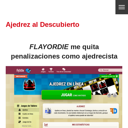
Ir
ajedrezpoliticoslp
al
Ajedrez al Descubierto
contenido
principal
FLAYORDIE
me quita
penalizaciones como ajedrecista