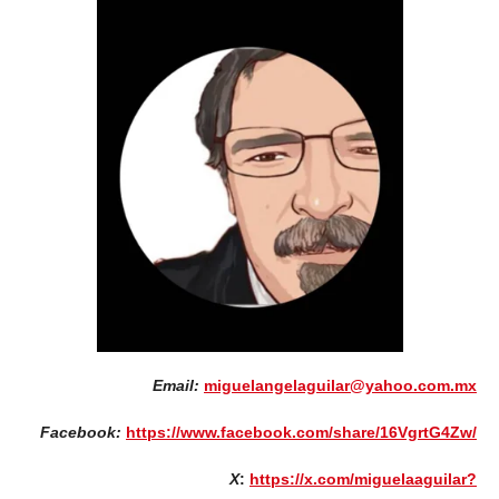
Email:
miguelangelaguilar@yahoo.com.mx
Facebook:
https://www.facebook.com/share/16VgrtG4Zw/
X
:
https://x.com/miguelaaguilar?