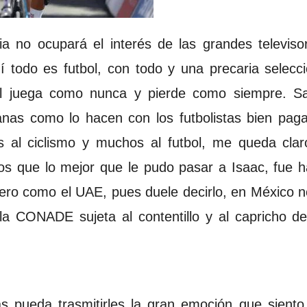
a no ocupará el interés de las grandes televiso
í todo es futbol, con todo y una precaria selec
nal juega como nunca y pierde como siempre. S
nas como lo hacen con los futbolistas bien pa
s al ciclismo y muchos al futbol, me queda cla
s que lo mejor que le pudo pasar a Isaac, fue h
njero como el UAE, pues duele decirlo, en México 
la CONADE sujeta al contentillo y al capricho de
s pueda trasmitirles la gran emoción que siento