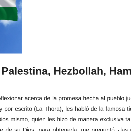
s Palestina, Hezbollah, Ham
eflexionar acerca de la promesa hecha al pueblo j
y por escrito (La Thora), les habló de la famosa ti
Dios mismo, quien les hizo de manera exclusiva tal
 de su Dios, para obtenerla, me preguntó ¿las