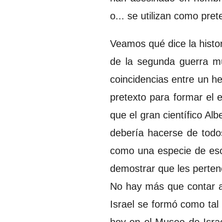
o... se utilizan como pret
Veamos qué dice la histor
de la segunda guerra mu
coincidencias entre un h
pretexto para formar el e
que el gran científico Alb
debería hacerse de todos
como una especie de escr
demostrar que les perten
No hay más que contar a
Israel se formó como tal
hoy en el Museo de Isra