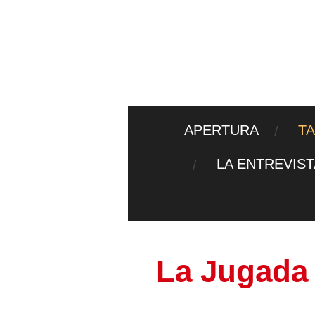
Ir
al
contenido
principal
APERTURA
T
LA ENTREVIS
La Jugada 