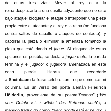
de estas tres vías: Mover al rey o a la
reina desplazarlo a una casilla adyacente que no esté
bajo ataque; bloquear el ataque o interponer una pieza
propia entre el atacante y el rey o la reina (no funciona
contra saltos de caballo o ataques de contacto); y
capturar la pieza o eliminar la amenaza tomando la
pieza que está dando el
jaque.
Si ninguna de estas
opciones es posible, se declara
jaque mate
, la partida
termina y el jugador o jugadora amenazada en este
caso pierde. Habría que recordarle
a
Sheinbaum
la frase célebre con la que comencé mi
columna. Es un verso del poeta alemán
Friedrich
Hölderlin
, proveniente de su poema
“Patmos”
(
“Wo
aber Gefahr ist, / wächst das Rettende auch”
), a
menudo traducido como:
“Pero donde está el peligro, /