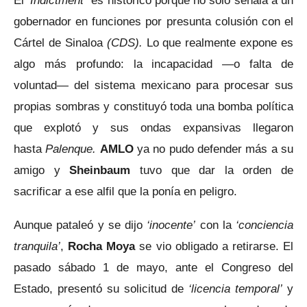
El ‘
Indictment´
es histórico porque no solo señala a un
gobernador en funciones por presunta colusión con el
Cártel de Sinaloa
(CDS).
Lo que realmente expone es
algo más profundo: la incapacidad —o falta de
voluntad— del sistema mexicano para procesar sus
propias sombras y constituyó toda una bomba política
que explotó y sus ondas expansivas llegaron
hasta
Palenque.
AMLO
ya no pudo defender más a su
amigo y
Sheinbaum
tuvo que dar la orden de
sacrificar a ese alfil que la ponía en peligro.
Aunque pataleó y se dijo
‘inocente’
con la
‘conciencia
tranquila’
,
Rocha Moya
se vio obligado a retirarse. El
pasado sábado 1 de mayo, ante el Congreso del
Estado, presentó su solicitud de
‘licencia temporal’
y