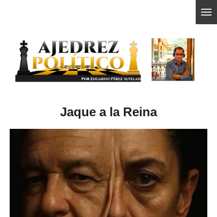
Ir
ajedrezpoliticoslp
al
contenido
principal
Jaque a la Reina