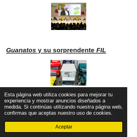
Guanatos
y su sorprendente
FIL
Esta página web utiliza cookies para mejorar tu
experiencia y mostrar anuncios diseñados a
El mundo Poni de Sheinbaum
medida. Si continúas utilizando nuestra página web,
confirmas que aceptas nuestro uso de cookies.
Aceptar