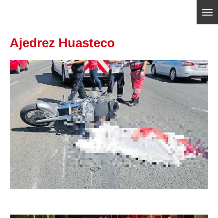
Ir
ajedrezpoliticoslp
al
Ajedrez Huasteco
contenido
principal