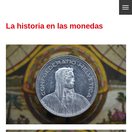
Ir
ajedrezpoliticoslp
al
La historia en las monedas
contenido
principal