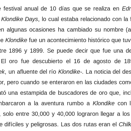
 festival anual de 10 días que se realiza en
Ed
a
Klondike Days
, lo cual estaba relacionado con la
en algunas ocasiones ha cambiado su nombre (
 de
Klondike
fue un acontecimiento histórico que tuv
re 1896 y 1899. Se puede decir que fue una de
. El oro fue descubierto el 16 de agosto de 
ek
, un afluente del río
Klondike-.
La noticia del de
ior, pero cuando se enteraron en las ciudades co
sató una estampida de buscadores de oro que, inc
mbarcaron a la aventura rumbo a
Klondike
con l
, solo entre 30,000 y 40,000 lograron llegar a l
difíciles y peligrosas. Las dos rutas eran el
Chil