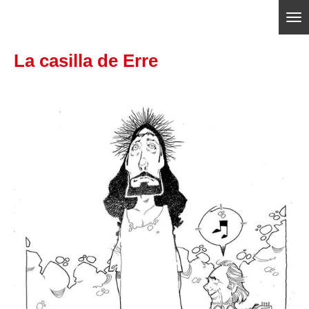
Ir
ajedrezpoliticoslp
al
La casilla de Erre
contenido
principal