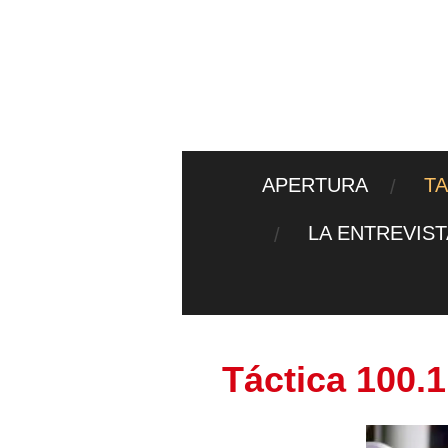
Ir
al
contenido
principal
APERTURA
T
LA ENTREVIS
Táctica 100.1