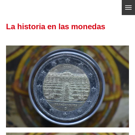
Ir
ajedrezpoliticoslp
al
La historia en las monedas
contenido
principal