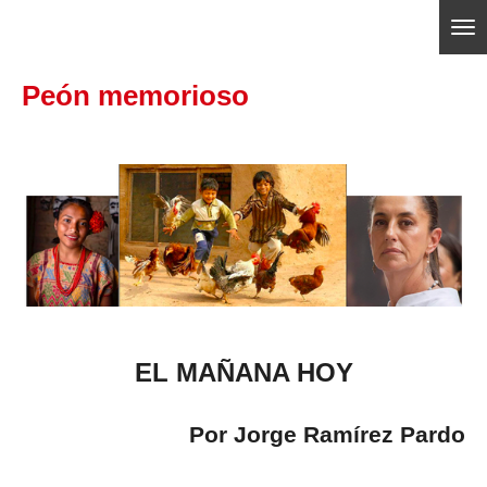
Ir
ajedrezpoliticoslp
al
Peón memorioso
contenido
principal
EL MAÑANA HOY
Por Jorge Ramírez Pardo