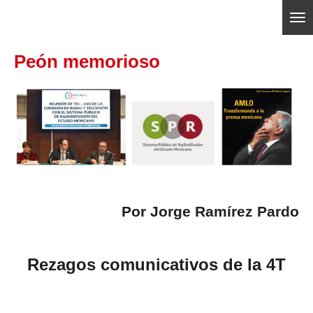
Ir
ajedrezpoliticoslp
al
Peón memorioso
contenido
principal
Por
Jorge Ramírez Pardo
Rezagos comunicativos de la 4T