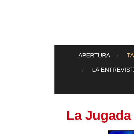
Ir
al
contenido
principal
APERTURA
T
LA ENTREVIS
La Jugada 