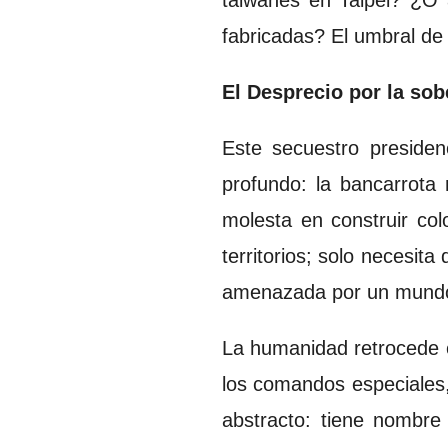
taiwanés en Taipéi? ¿O 
fabricadas? El umbral de 
El Desprecio por la so
Este secuestro preside
profundo: la bancarrota 
molesta en construir col
territorios; solo necesit
amenazada por un mundo m
La humanidad retrocede c
los comandos especiales,
abstracto: tiene nombre