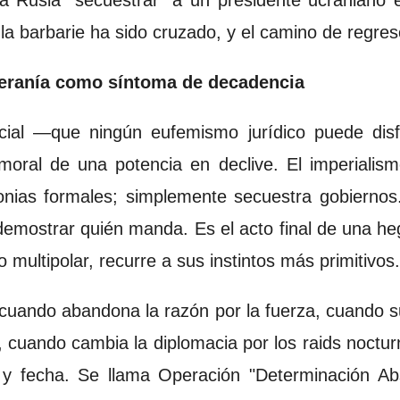
a Rusia "secuestrar" a un presidente ucraniano 
la barbarie ha sido cruzado, y el camino de regres
beranía como síntoma de decadencia
ncial —que ningún eufemismo jurídico puede dis
moral de una potencia en declive. El imperialis
onias formales; simplemente secuestra gobiernos
a demostrar quién manda. Es el acto final de una 
ultipolar, recurre a sus instintos más primitivos.
uando abandona la razón por la fuerza, cuando sus
 cuando cambia la diplomacia por los raids noctur
 y fecha. Se llama Operación "Determinación Abs