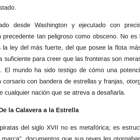
stado.
tado desde Washington y ejecutado con precis
 precedente tan peligroso como obsceno. No es la
 la ley del más fuerte, del que posee la flota m
ia suficiente para creer que las fronteras son me
o. El mundo ha sido testigo de cómo una potenci
n corsario con bandera de estrellas y franjas, oto
de cualquier nación que se atreva a desafiarla.
e la Calavera a la Estrella
iratas del siglo XVII no es metafórica; es estruc
e marca", documentos que sus reyes les otorgaba