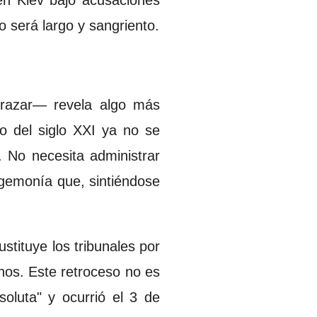
en Kiev bajo acusaciones
o será largo y sangriento.
frazar— revela algo más
mo del siglo XXI ya no se
. No necesita administrar
hegemonía que, sintiéndose
tituye los tribunales por
nos. Este retroceso no es
oluta" y ocurrió el 3 de