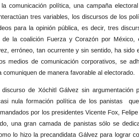
 la comunicación política, una campaña electoral
nteractúan tres variables, los discursos de los polí
deos para la opinión pública, es decir, tres disc
de la coalición Fuerza y Corazón por México, el
ez, erróneo, tan ocurrente y sin sentido, ha sido e
 los medios de comunicación corporativos, se ad
a comuniquen de manera favorable al electorado.
 discurso de Xóchitl Gálvez sin argumentación p
o casi nula formación política de los panistas 
omandados por los presidentes Vicente Fox, Felip
odo, una gran camada de panistas sólo se dedica
como lo hizo la precandidata Gálvez para lograr co