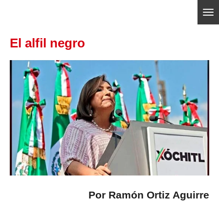
Ir
ajedrezpoliticoslp
al
El alfil negro
contenido
principal
Por Ramón Ortiz Aguirre