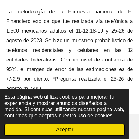
La metodología de la Encuesta nacional de El
Financiero explica que fue realizada vía telefónica a
1,500 mexicanos adultos el 11-12,18-19 y 25-26 de
agosto de 2023. Se hizo un muestreo probabilístico de
teléfonos residenciales y celulares en las 32
entidades federativas. Con un nivel de confianza de
95%, el margen de error de las estimaciones es de
+/-2.5 por ciento. *Pregunta realizada el 25-26 de
agosto (n=500).
Esta página web utiliza cookies para mejorar tu
experiencia y mostrar anuncios diseñados a
VER ENCUESTA
medida. Si continúas utilizando nuestra página web,
confirmas que aceptas nuestro uso de cookies.
© 2023 - 2026 ajedrezpoliticoslp
Aceptar
Con la tecnología de
Webador