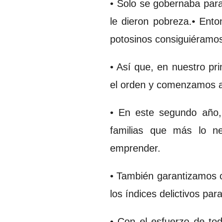
• Solo se gobernaba para
le dieron pobreza.• Ento
potosinos consiguiéramos
• Así que, en nuestro pr
el orden y comenzamos a
• En este segundo año, 
familias que más lo ne
emprender.
• También garantizamos c
los índices delictivos pa
• Con el esfuerzo de to